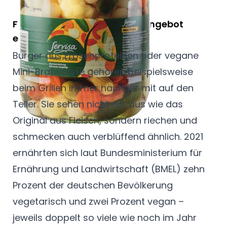
Für mehr Abwechslung das Angebot
erweitern
Burger aus Erbsenproteinen oder vegane
Mini-Bratwürste gehören beispielsweise
beim Grillen immer häufiger mit auf den
Teller. Sie sehen nicht nur aus wie das
Original aus Fleisch, sondern riechen und
schmecken auch verblüffend ähnlich. 2021
ernährten sich laut Bundesministerium für
Ernährung und Landwirtschaft (BMEL) zehn
Prozent der deutschen Bevölkerung
vegetarisch und zwei Prozent vegan –
jeweils doppelt so viele wie noch im Jahr