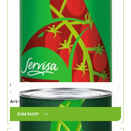
Bohnensalat (Brechbohnen) grün tafelfertig
SB 5/1
Art-Nr.:
040676
ZUM SHOP