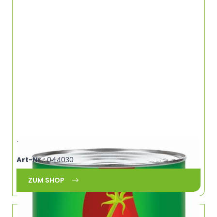
Tomatenmark 2-fach SB (Atg.4500g) 5/1
Art-Nr.:
044030
ZUM SHOP